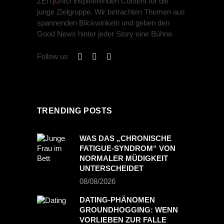
ZEIT
j
UNG inspirierenden Content für die
junge Zielgruppe. Wir betrachten Themen aus
spannenden Blickwinkeln und geben den
Good News hinter jeder Story eine Bühne.
Follow us
TRENDING POSTS
WAS DAS „CHRONISCHE
FATIGUE-SYNDROM“ VON
NORMALER MÜDIGKEIT
UNTERSCHEIDET
08/08/2026
DATING-PHÄNOMEN
GROUNDHOGGING: WENN
VORLIEBEN ZUR FALLE