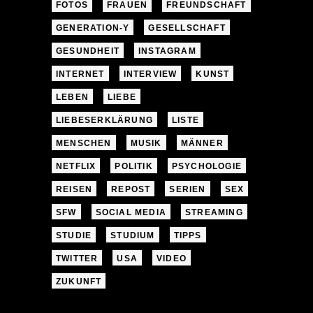
FOTOS
FRAUEN
FREUNDSCHAFT
GENERATION-Y
GESELLSCHAFT
GESUNDHEIT
INSTAGRAM
INTERNET
INTERVIEW
KUNST
LEBEN
LIEBE
LIEBESERKLÄRUNG
LISTE
MENSCHEN
MUSIK
MÄNNER
NETFLIX
POLITIK
PSYCHOLOGIE
REISEN
REPOST
SERIEN
SEX
SFW
SOCIAL MEDIA
STREAMING
STUDIE
STUDIUM
TIPPS
TWITTER
USA
VIDEO
ZUKUNFT