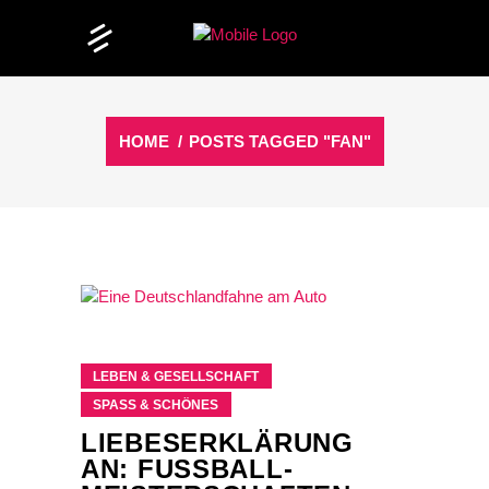
HOME
/
POSTS TAGGED "FAN"
LEBEN & GESELLSCHAFT
SPASS & SCHÖNES
LIEBESERKLÄRUNG
AN: FUSSBALL-M