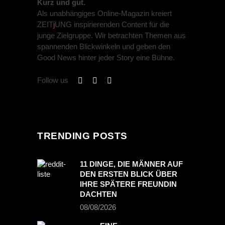
Kurz und gut.
Als unabhängiges Online-Magazin kreiert
ZEIT
j
UNG inspirierenden Content für die
junge Zielgruppe. Wir betrachten Themen aus
spannenden Blickwinkeln und geben den
Good News hinter jeder Story eine Bühne.
Follow us
TRENDING POSTS
11 DINGE, DIE MÄNNER AUF
DEN ERSTEN BLICK ÜBER
IHRE SPÄTERE FREUNDIN
DACHTEN
08/08/2026