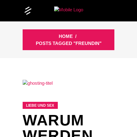
HOME
/
POSTS TAGGED "FREUNDIN"
LIEBE UND SEX
WARUM
WERDEN