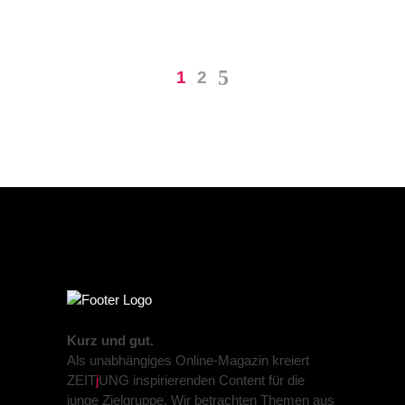
1
2
Kurz und gut.
Als unabhängiges Online-Magazin kreiert
ZEIT
j
UNG inspirierenden Content für die
junge Zielgruppe. Wir betrachten Themen aus