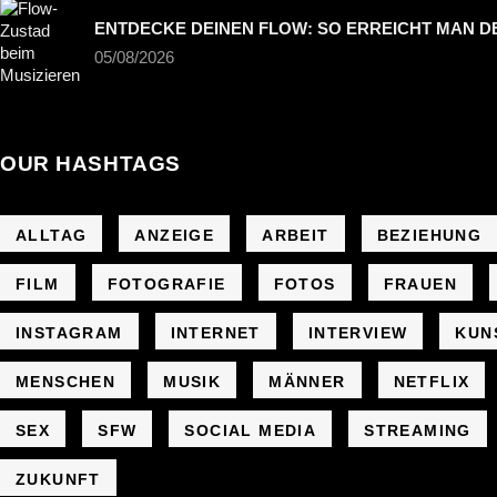
ENTDECKE DEINEN FLOW: SO ERREICHT MAN D
05/08/2026
OUR HASHTAGS
ALLTAG
ANZEIGE
ARBEIT
BEZIEHUNG
FILM
FOTOGRAFIE
FOTOS
FRAUEN
INSTAGRAM
INTERNET
INTERVIEW
KUN
MENSCHEN
MUSIK
MÄNNER
NETFLIX
SEX
SFW
SOCIAL MEDIA
STREAMING
ZUKUNFT