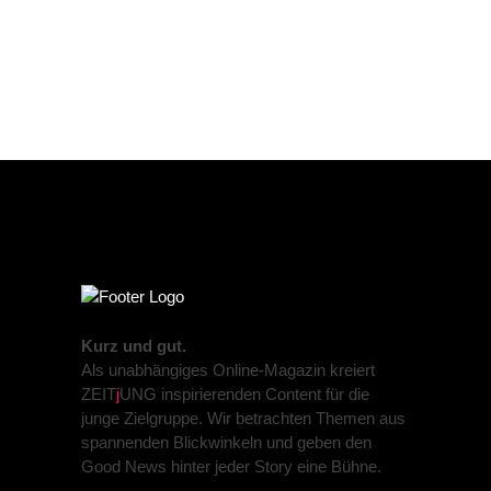
Kurz und gut.
Als unabhängiges Online-Magazin kreiert
ZEIT
j
UNG inspirierenden Content für die
junge Zielgruppe. Wir betrachten Themen aus
spannenden Blickwinkeln und geben den
Good News hinter jeder Story eine Bühne.