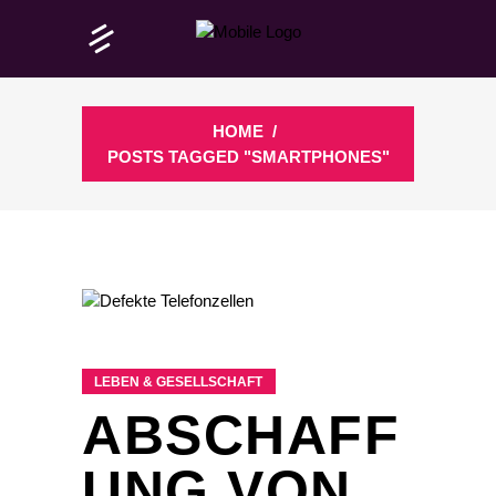
HOME
/
POSTS TAGGED "SMARTPHONES"
LEBEN & GESELLSCHAFT
ABSCHAFF
UNG VON