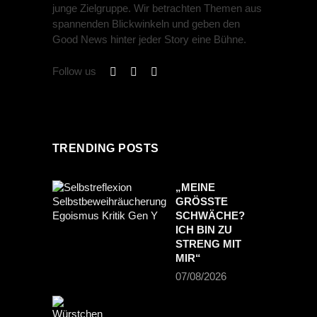
junge Zielgruppe. Wir betrachten Themen aus
spannenden Blickwinkeln und geben den
Good News hinter jeder Story eine Bühne.
Follow us
TRENDING POSTS
„MEINE
GRÖSSTE S
CHWÄCHE? I
CH BIN ZU S
TRENG MIT M
IR“
07/08/2026