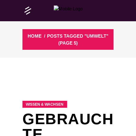
HOME
/
POSTS TAGGED "UMWELT"
(PAGE 5)
WISSEN & WACHSEN
GEBRAUCH
TE