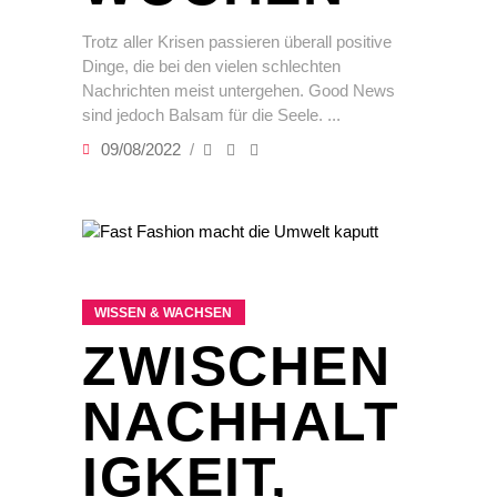
Trotz aller Krisen passieren überall positive
Dinge, die bei den vielen schlechten
Nachrichten meist untergehen. Good News
sind jedoch Balsam für die Seele.
09/08/2022
WISSEN & WACHSEN
ZWISCHEN
NACHHALT
IGKEIT,