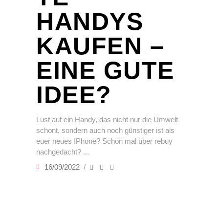
HANDYS
KAUFEN –
EINE GUTE
IDEE?
Lust auf ein Handy, das nicht nur die Umwelt
schont, sondern auch noch günstiger ist als
euer neues IPhone? Schon mal über rebuy
nachgedacht?
16/09/2022