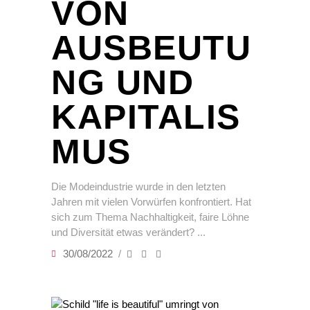
VON
AUSBEUTU
NG UND
KAPITALIS
MUS
Die Modeindustrie wurde in den letzten
Jahren mit vielen Vorwürfen konfrontiert. Hat
sich zum Thema Nachhaltigkeit, faire Löhne
und Diversität etwas verändert?
30/08/2022