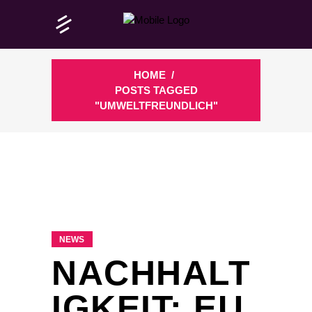
HOME
/
POSTS TAGGED
"UMWELTFREUNDLICH"
NEWS
NACHHALT
IGKEIT: EU