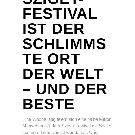
FESTIVAL
IST DER
SCHLIMMS
TE ORT
DER WELT
– UND DER
BESTE
Eine Woche lang feiern sich eine halbe Million
Menschen auf dem Sziget-Festival die Seele
aus dem Leib. Das ist wunderbar. Und