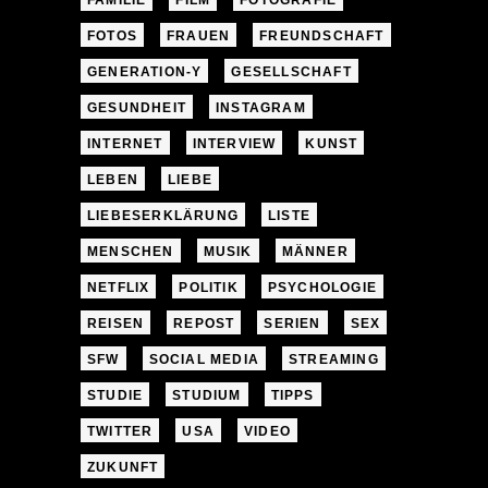
FAMILIE
FILM
FOTOGRAFIE
FOTOS
FRAUEN
FREUNDSCHAFT
GENERATION-Y
GESELLSCHAFT
GESUNDHEIT
INSTAGRAM
INTERNET
INTERVIEW
KUNST
LEBEN
LIEBE
LIEBESERKLÄRUNG
LISTE
MENSCHEN
MUSIK
MÄNNER
NETFLIX
POLITIK
PSYCHOLOGIE
REISEN
REPOST
SERIEN
SEX
SFW
SOCIAL MEDIA
STREAMING
STUDIE
STUDIUM
TIPPS
TWITTER
USA
VIDEO
ZUKUNFT