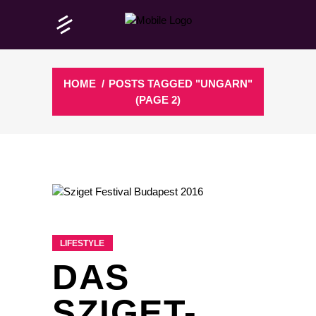
HOME
/
POSTS TAGGED "UNGARN"
(PAGE 2)
LIFESTYLE
DAS
SZIGET-