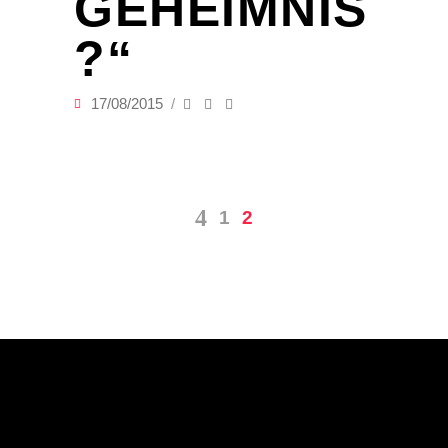
GEHEIMNIS
?“
17/08/2015
1
2