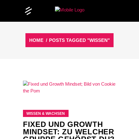
HOME
/
POSTS TAGGED "WISSEN"
WISSEN & WACHSEN
FIXED UND GROWTH
MINDSET: ZU WELCHER