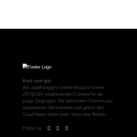
Kurz und gut.
Als unabhängiges Online-Magazin kreiert
ZEIT
j
UNG inspirierenden Content für die
junge Zielgruppe. Wir betrachten Themen aus
spannenden Blickwinkeln und geben den
Good News hinter jeder Story eine Bühne.
Follow us