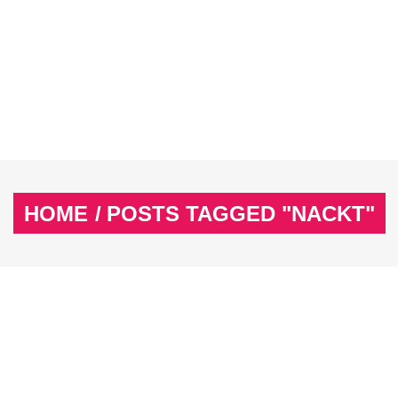
EX
SPASS & SCHÖNES
STUDIUM & JOB
WISSE
EX
SPASS & SCHÖNES
STUDIUM & JOB
WISSE
HOME
/
POSTS TAGGED "NACKT"