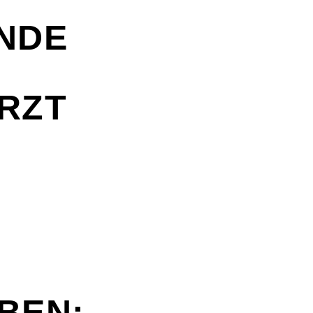
NDE
N
RZT
EBEN: