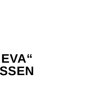
 EVA“
SEN P