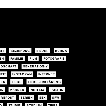
EIT
BEZIEHUNG
BILDER
BURDA
EN
FAMILIE
FILM
FOTOGRAFIE
NDSCHAFT
GENERATION-Y
EIT
INSTAGRAM
INTERNET
BEN
LIEBE
LIEBESERKLÄRUNG
IK
MÄNNER
NETFLIX
POLITIK
REPOST
SERIEN
SEX
SFW
G
STUDIE
STUDIUM
TIPPS