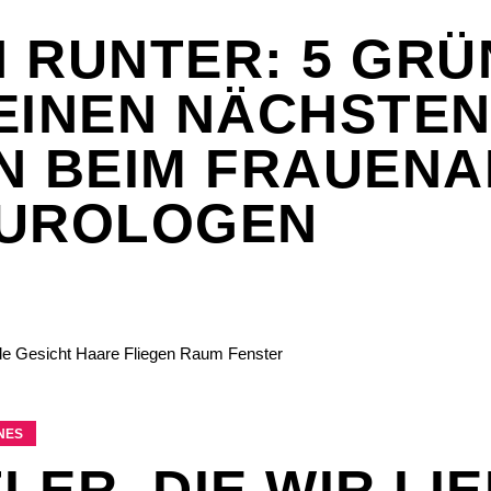
 RUNTER: 5 GRÜ
EINEN NÄCHSTE
N BEIM FRAUENA
 UROLOGEN
ES
LER, DIE WIR LI