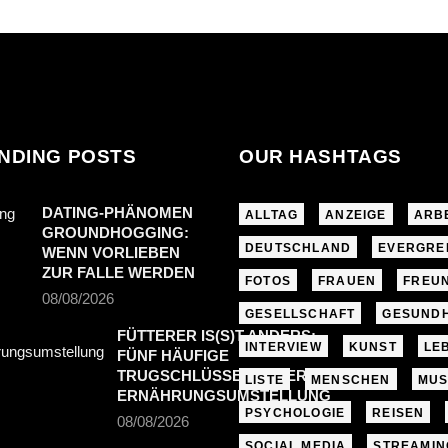
NDING POSTS
OUR HASHTAGS
DATING-PHÄNOMEN
ALLTAG
ANZEIGE
ARB
GROUNDHOGGING:
DEUTSCHLAND
EVERGRE
WENN VORLIEBEN
ZUR FALLE WERDEN
FOTOS
FRAUEN
FREU
08/08/2026
GESELLSCHAFT
GESUNDH
FÜTTERER IS(S)T ANDERS:
INTERVIEW
KUNST
LE
FÜNF HÄUFIGE
TRUGSCHLÜSSE BEI DER
LISTE
MENSCHEN
MUS
ERNÄHRUNGSUMSTELLUNG
PSYCHOLOGIE
REISEN
08/08/2026
SOCIAL MEDIA
STREAMIN