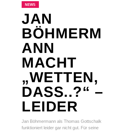
NEWS
JAN
BÖHMERM
ANN
MACHT
„WETTEN,
DASS..?“ –
LEIDER
Jan Böhmermann als Thomas Gottschalk
funktioniert leider gar nicht gut. Für seine