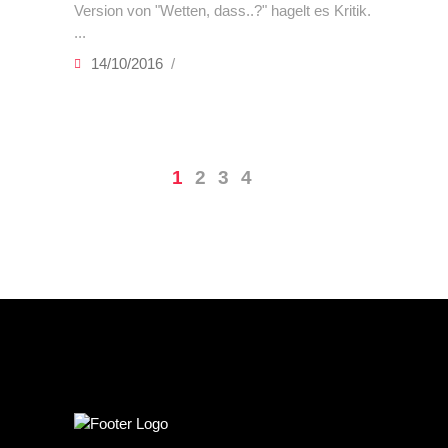
Version von "Wetten, dass..?" hagelt es Kritik.
14/10/2016
1
2
3
4