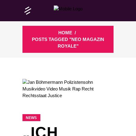
HOME
/
POSTS TAGGED "NEO MAGAZIN
ROYALE"
NEWS
„ICH