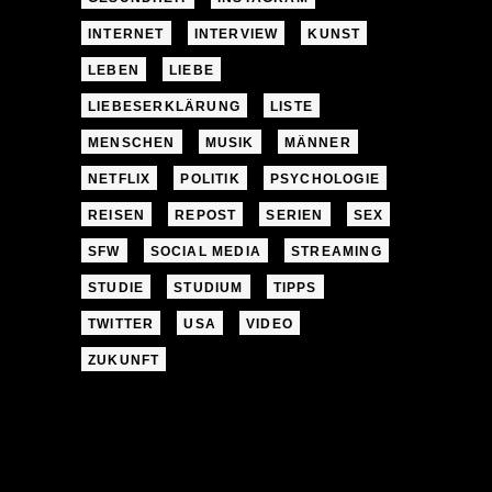
INTERNET
INTERVIEW
KUNST
LEBEN
LIEBE
LIEBESERKLÄRUNG
LISTE
MENSCHEN
MUSIK
MÄNNER
NETFLIX
POLITIK
PSYCHOLOGIE
REISEN
REPOST
SERIEN
SEX
SFW
SOCIAL MEDIA
STREAMING
STUDIE
STUDIUM
TIPPS
TWITTER
USA
VIDEO
ZUKUNFT