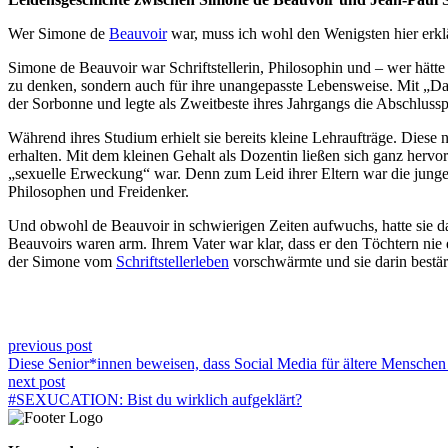
Wer Simone de
Beauvoir
war, muss ich wohl den Wenigsten hier erkl
Simone de Beauvoir war Schriftstellerin, Philosophin und – wer hätte 
zu denken, sondern auch für ihre unangepasste Lebensweise. Mit „Das 
der Sorbonne und legte als Zweitbeste ihres Jahrgangs die Abschluss
Während ihres Studium erhielt sie bereits kleine Lehraufträge. Diese
erhalten. Mit dem kleinen Gehalt als Dozentin ließen sich ganz herv
„sexuelle Erweckung“ war. Denn zum Leid ihrer Eltern war die junge Si
Philosophen und Freidenker.
Und obwohl de Beauvoir in schwierigen Zeiten aufwuchs, hatte sie da
Beauvoirs waren arm. Ihrem Vater war klar, dass er den Töchtern nie ei
der Simone vom
Schriftstellerleben
vorschwärmte und sie darin bestär
previous post
Diese Senior*innen beweisen, dass Social Media für ältere Menschen
next post
#SEXUCATION: Bist du wirklich aufgeklärt?