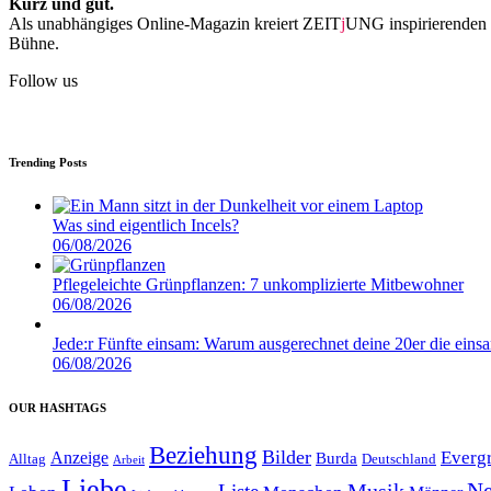
Kurz und gut.
Als unabhängiges Online-Magazin kreiert ZEIT
j
UNG inspirierenden 
Bühne.
Follow us
Trending Posts
Was sind eigentlich Incels?
06/08/2026
Pflegeleichte Grünpflanzen: 7 unkomplizierte Mitbewohner
06/08/2026
Jede:r Fünfte einsam: Warum ausgerechnet deine 20er die eins
06/08/2026
OUR HASHTAGS
Beziehung
Bilder
Everg
Anzeige
Burda
Alltag
Deutschland
Arbeit
Liebe
Ne
Musik