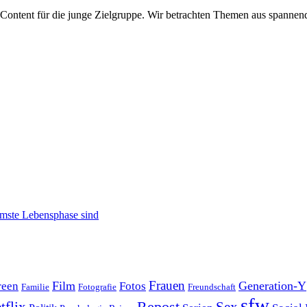
Content für die junge Zielgruppe. Wir betrachten Themen aus spannen
amste Lebensphase sind
Film
Frauen
Generation-Y
reen
Fotos
Familie
Fotografie
Freundschaft
sfw
Repost
tflix
Sex