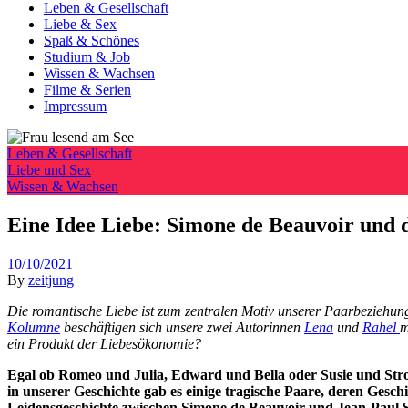
Leben & Gesellschaft
Liebe & Sex
Spaß & Schönes
Studium & Job
Wissen & Wachsen
Filme & Serien
Impressum
Leben & Gesellschaft
Liebe und Sex
Wissen & Wachsen
Eine Idee Liebe: Simone de Beauvoir und d
10/10/2021
By
zeitjung
Die romantische Liebe ist zum zentralen Motiv unserer Paarbeziehunge
Kolumne
beschäftigen sich unsere zwei Autorinnen
Lena
und
Rahel
m
ein Produkt der Liebesökonomie?
Egal ob Romeo und Julia, Edward und Bella oder Susie und Strol
in unserer Geschichte gab es einige tragische Paare, deren Gesch
Leidensgeschichte zwischen Simone de Beauvoir und Jean-Paul Sart