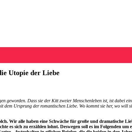
ie Utopie der Liebe
n geworden. Dass sie der Kitt zweier Menschenleben ist, ist dabei eine
it dem Ursprung der romantischen Liebe. Wo kommt sie her, wo will sie
ch. Wir alle haben eine Schwäche für große und dramatische Lieb
ichte es sich zu erzählen lohnt. Deswegen soll es im Folgenden um
re – festgehalten in etlichen Briefen, die die beiden in den Jahr