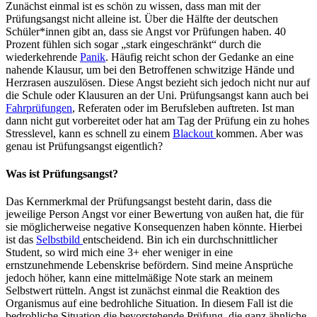
Zunächst einmal ist es schön zu wissen, dass man mit der
Prüfungsangst nicht alleine ist. Über die Hälfte der deutschen
Schüler*innen gibt an, dass sie Angst vor Prüfungen haben. 40
Prozent fühlen sich sogar „stark eingeschränkt“ durch die
wiederkehrende
Panik
. Häufig reicht schon der Gedanke an eine
nahende Klausur, um bei den Betroffenen schwitzige Hände und
Herzrasen auszulösen. Diese Angst bezieht sich jedoch nicht nur auf
die Schule oder Klausuren an der Uni. Prüfungsangst kann auch bei
Fahrprüfungen
, Referaten oder im Berufsleben auftreten. Ist man
dann nicht gut vorbereitet oder hat am Tag der Prüfung ein zu hohes
Stresslevel, kann es schnell zu einem
Blackout
kommen. Aber was
genau ist Prüfungsangst eigentlich?
Was ist Prüfungsangst?
Das Kernmerkmal der Prüfungsangst besteht darin, dass die
jeweilige Person Angst vor einer Bewertung von außen hat, die für
sie möglicherweise negative Konsequenzen haben könnte. Hierbei
ist das
Selbstbild
entscheidend. Bin ich ein durchschnittlicher
Student, so wird mich eine 3+ eher weniger in eine
ernstzunehmende Lebenskrise befördern. Sind meine Ansprüche
jedoch höher, kann eine mittelmäßige Note stark an meinem
Selbstwert rütteln. Angst ist zunächst einmal die Reaktion des
Organismus auf eine bedrohliche Situation. In diesem Fall ist die
bedrohliche Situation die bevorstehende Prüfung, die ganz ähnliche