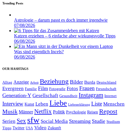
Trending Posts
Astrologie – darum passt es doch immer irgendwie
07/08/2026
Katzen erziehen – 6 einfache aber wirkungsvolle Tipps
06/08/2026
Was sind eigentlich Incels?
06/08/2026
OUR HASHTAGS
Beziehung
Bilder
Anzeige
Burda
Alltag
Deutschland
Arbeit
Film
Frauen
Evergreen
Fotos
Familie
Fotografie
Freundschaft
Instagram
Generation-Y
Gesellschaft
Gesundheit
Internet
Liebe
Interview
Liste
Leben
Menschen
Kunst
Liebeserklärung
Repost
Netflix
Musik
Männer
Politik
Reisen
Psychologie
sfw
Sex
Streaming
Studie
Serien
Social Media
Studium
Video
Twitter
Zukunft
Tipps
USA