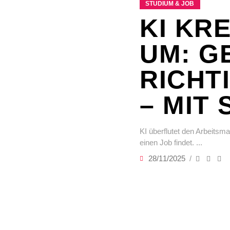
STUDIUM & JOB
KI KR
UM: G
RICHT
– MIT 
KI überflutet den Arbeitsma
einen Job findet.
28/11/2025