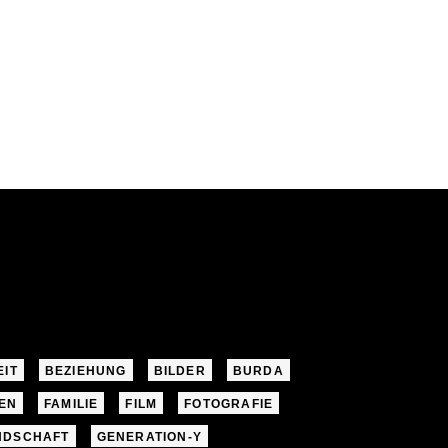
EIT
BEZIEHUNG
BILDER
BURDA
EN
FAMILIE
FILM
FOTOGRAFIE
NDSCHAFT
GENERATION-Y