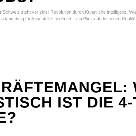
er Schweiz steht vor einer Revolution durch Künstliche Intelligenz. W
 langfristig für Angestellte bedeutet – ein Blick auf die neuen Realit
RÄFTEMANGEL: 
TISCH IST DIE 4
E?