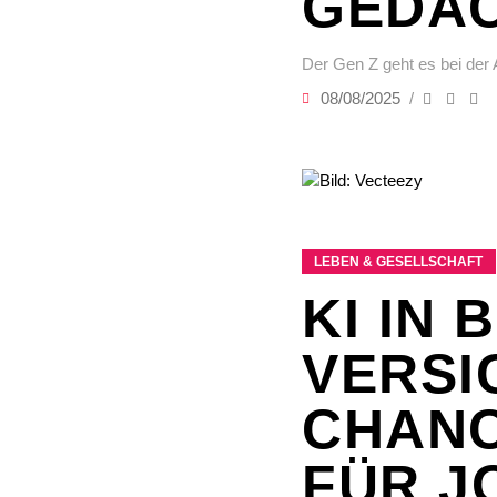
GEDA
Der Gen Z geht es bei der 
08/08/2025
LEBEN & GESELLSCHAFT
KI IN
VERSI
CHAN
FÜR J