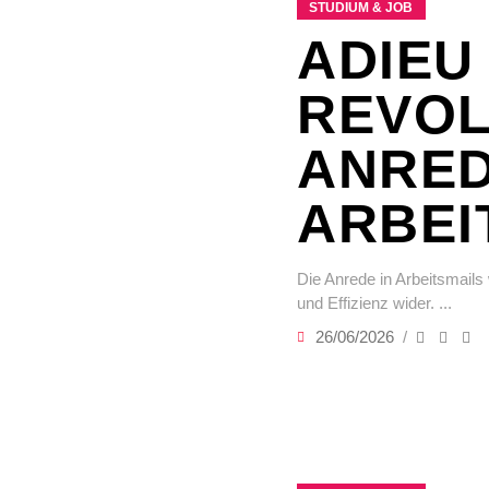
STUDIUM & JOB
ADIEU
REVOL
ANRED
ARBEI
Die Anrede in Arbeitsmails 
und Effizienz wider.
26/06/2026