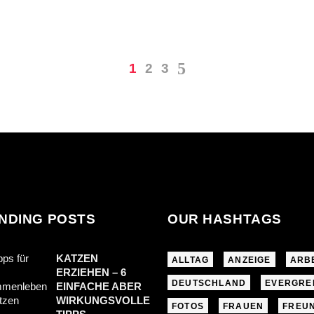
1
2
3
NDING POSTS
OUR HASHTAGS
KATZEN
ALLTAG
ANZEIGE
ARB
ERZIEHEN – 6
DEUTSCHLAND
EVERGRE
EINFACHE ABER
WIRKUNGSVOLLE
FOTOS
FRAUEN
FREU