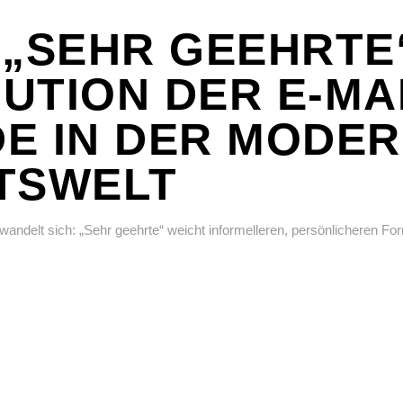
 „SEHR GEEHRTE“
UTION DER E-MAI
E IN DER MODE
TSWELT
wandelt sich: „Sehr geehrte“ weicht informelleren, persönlicheren For