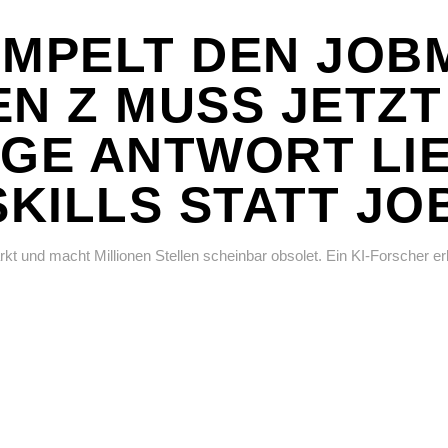
EMPELT DEN JOB
EN Z MUSS JETZT
IGE ANTWORT LI
SKILLS STATT JO
rkt und macht Millionen Stellen scheinbar obsolet. Ein KI-Forscher e