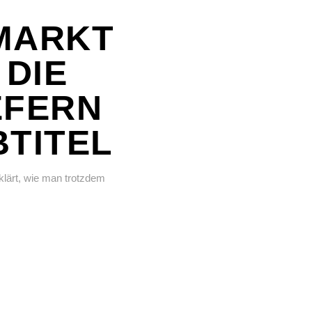
MARKT
 DIE
EFERN
BTITEL
rklärt, wie man trotzdem