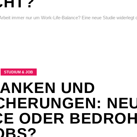
CHT?
Arbeit immer nur um Work-Life-Balance? Eine neue Studie widerlegt 
STUDIUM & JOB
 BANKEN UND
CHERUNGEN: NE
CE ODER BEDRO
OBS?