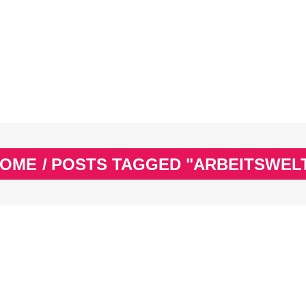
EX
SPASS & SCHÖNES
STUDIUM & JOB
WISSE
EX
SPASS & SCHÖNES
STUDIUM & JOB
WISSE
OME
/
POSTS TAGGED "ARBEITSWEL