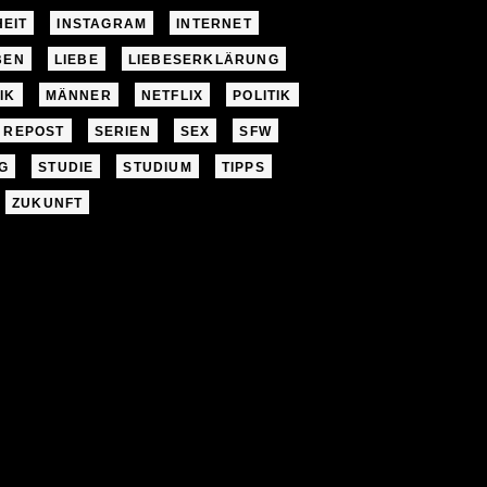
EIT
INSTAGRAM
INTERNET
BEN
LIEBE
LIEBESERKLÄRUNG
IK
MÄNNER
NETFLIX
POLITIK
REPOST
SERIEN
SEX
SFW
G
STUDIE
STUDIUM
TIPPS
ZUKUNFT