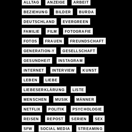
ALLTAG
ANZEIGE
ARBEIT
BEZIEHUNG
BILDER
BURDA
DEUTSCHLAND
EVERGREEN
FAMILIE
FILM
FOTOGRAFIE
FOTOS
FRAUEN
FREUNDSCHAFT
GENERATION-Y
GESELLSCHAFT
GESUNDHEIT
INSTAGRAM
INTERNET
INTERVIEW
KUNST
LEBEN
LIEBE
LIEBESERKLÄRUNG
LISTE
MENSCHEN
MUSIK
MÄNNER
NETFLIX
POLITIK
PSYCHOLOGIE
REISEN
REPOST
SERIEN
SEX
SFW
SOCIAL MEDIA
STREAMING