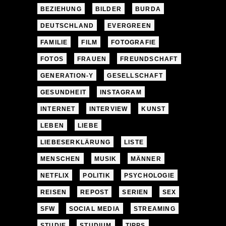
BEZIEHUNG
BILDER
BURDA
DEUTSCHLAND
EVERGREEN
FAMILIE
FILM
FOTOGRAFIE
FOTOS
FRAUEN
FREUNDSCHAFT
GENERATION-Y
GESELLSCHAFT
GESUNDHEIT
INSTAGRAM
INTERNET
INTERVIEW
KUNST
LEBEN
LIEBE
LIEBESERKLÄRUNG
LISTE
MENSCHEN
MUSIK
MÄNNER
NETFLIX
POLITIK
PSYCHOLOGIE
REISEN
REPOST
SERIEN
SEX
SFW
SOCIAL MEDIA
STREAMING
STUDIE
STUDIUM
TIPPS