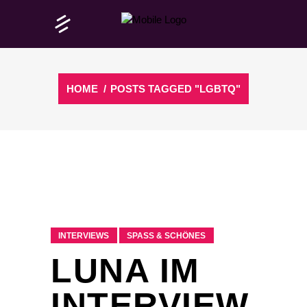
HOME
/
POSTS TAGGED "LGBTQ"
INTERVIEWS
SPASS & SCHÖNES
LUNA IM
INTERVIEW