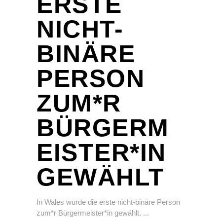
ERSTE
NICHT-
BINÄRE
PERSON
ZUM*R
BÜRGERM
EISTER*IN
GEWÄHLT
In Wales wurde die erste nicht-binäre Person
zum*r Bürgermeister*in gewählt.