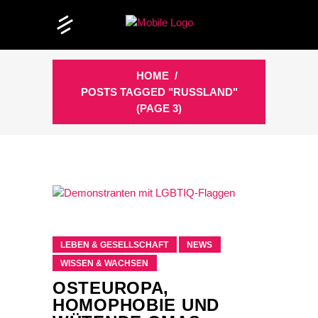
HOME
/
POSTS TAGGED "RUSSLAND"
(PAGE 3)
LEBEN & GESELLSCHAFT
NEWS
WISSEN & WACHSEN
OSTEUROPA,
HOMOPHOBIE UND