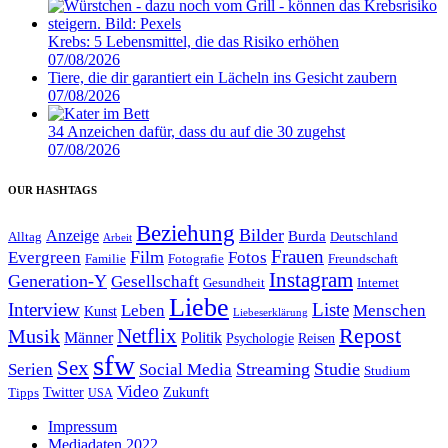
Krebs: 5 Lebensmittel, die das Risiko erhöhen
07/08/2026
Tiere, die dir garantiert ein Lächeln ins Gesicht zaubern
07/08/2026
34 Anzeichen dafür, dass du auf die 30 zugehst
07/08/2026
OUR HASHTAGS
Beziehung
Bilder
Anzeige
Burda
Alltag
Deutschland
Arbeit
Film
Frauen
Evergreen
Fotos
Familie
Fotografie
Freundschaft
Instagram
Generation-Y
Gesellschaft
Gesundheit
Internet
Liebe
Interview
Liste
Leben
Menschen
Kunst
Liebeserklärung
Repost
Netflix
Musik
Männer
Politik
Reisen
Psychologie
sfw
Sex
Streaming
Studie
Serien
Social Media
Studium
Video
Twitter
Zukunft
Tipps
USA
Impressum
Mediadaten 2022