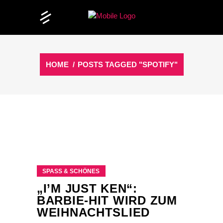
HOME
/
POSTS TAGGED "SPOTIFY"
SPASS & SCHÖNES
„I’M JUST KEN“:
BARBIE-HIT WIRD ZUM
WEIHNACHTSLIED