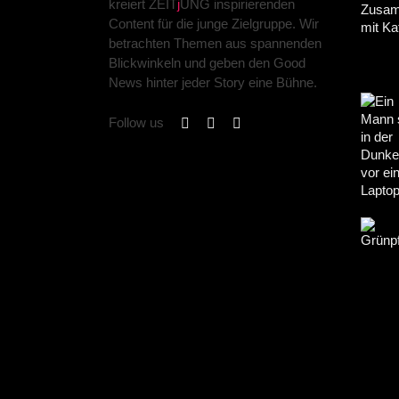
kreiert ZEIT
j
UNG inspirierenden
Content für die junge Zielgruppe. Wir
betrachten Themen aus spannenden
Blickwinkeln und geben den Good
News hinter jeder Story eine Bühne.
Follow us