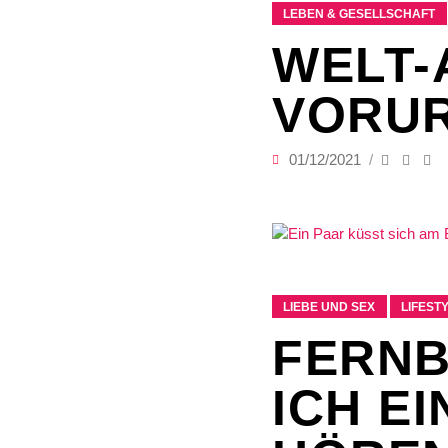
LEBEN & GESELLSCHAFT
WELT-
VORUR
01/12/2021
LIEBE UND SEX
LIFEST
FERNB
ICH E