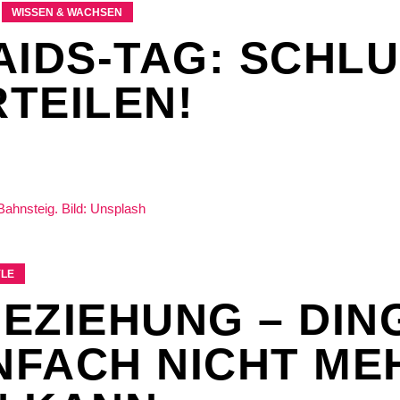
WISSEN & WACHSEN
AIDS-TAG: SCHLU
TEILEN!
YLE
EZIEHUNG – DING
INFACH NICHT ME