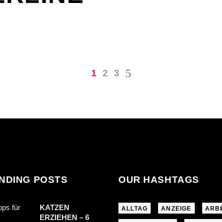
1
2
3
NDING POSTS
OUR HASHTAGS
KATZEN
ALLTAG
ANZEIGE
ARB
ERZIEHEN – 6