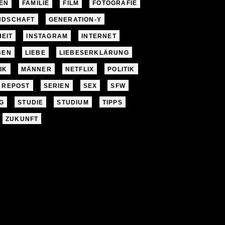
EN
FAMILIE
FILM
FOTOGRAFIE
NDSCHAFT
GENERATION-Y
EIT
INSTAGRAM
INTERNET
BEN
LIEBE
LIEBESERKLÄRUNG
IK
MÄNNER
NETFLIX
POLITIK
REPOST
SERIEN
SEX
SFW
G
STUDIE
STUDIUM
TIPPS
ZUKUNFT