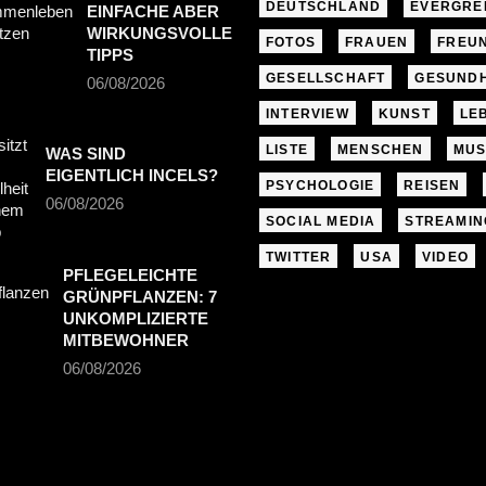
DEUTSCHLAND
EVERGRE
EINFACHE ABER
WIRKUNGSVOLLE
FOTOS
FRAUEN
FREU
TIPPS
GESELLSCHAFT
GESUNDH
06/08/2026
INTERVIEW
KUNST
LE
LISTE
MENSCHEN
MUS
WAS SIND
EIGENTLICH INCELS?
PSYCHOLOGIE
REISEN
06/08/2026
SOCIAL MEDIA
STREAMIN
TWITTER
USA
VIDEO
PFLEGELEICHTE
GRÜNPFLANZEN: 7
UNKOMPLIZIERTE
MITBEWOHNER
06/08/2026