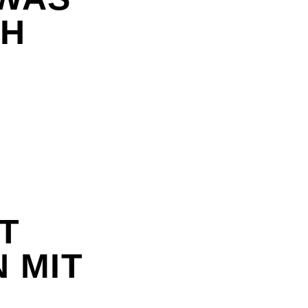
CH
T
 MIT