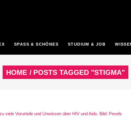
EX
SPASS & SCHÖNES
STUDIUM & JOB
WISSE
HOME
/
POSTS TAGGED "STIGMA"