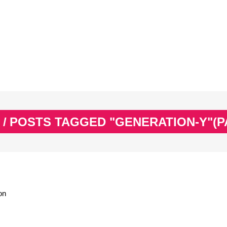
EX
SPASS & SCHÖNES
STUDIUM & JOB
WISSE
EX
SPASS & SCHÖNES
STUDIUM & JOB
WISSE
/
POSTS TAGGED "GENERATION-Y"
(P