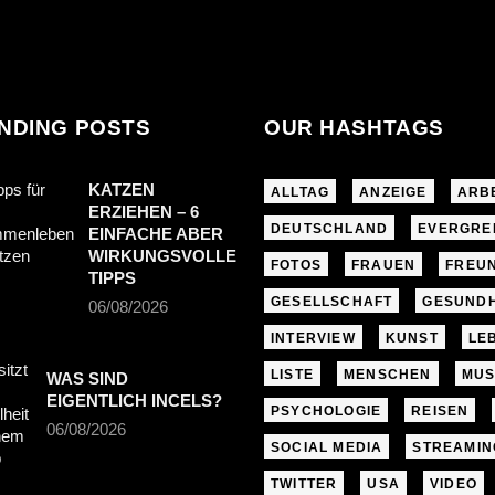
NDING POSTS
OUR HASHTAGS
KATZEN
ALLTAG
ANZEIGE
ARB
ERZIEHEN – 6
DEUTSCHLAND
EVERGRE
EINFACHE ABER
WIRKUNGSVOLLE
FOTOS
FRAUEN
FREU
TIPPS
GESELLSCHAFT
GESUNDH
06/08/2026
INTERVIEW
KUNST
LE
LISTE
MENSCHEN
MUS
WAS SIND
EIGENTLICH INCELS?
PSYCHOLOGIE
REISEN
06/08/2026
SOCIAL MEDIA
STREAMIN
TWITTER
USA
VIDEO