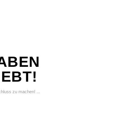
HABEN
EBT!
 Schluss zu machen!