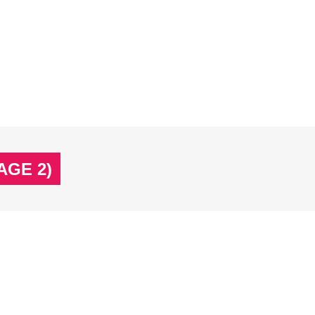
N & WACHSEN
FILME & SERIEN
IMPRESSUM
N & WACHSEN
FILME & SERIEN
IMPRESSUM
AGE 2)