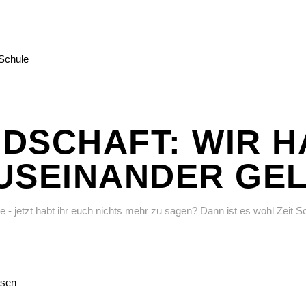
DSCHAFT: WIR 
USEINANDER GEL
e - jetzt habt ihr euch nichts mehr zu sagen? Dann ist es wohl Zeit