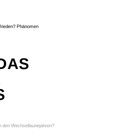
AS G
I
W
n in den Wechsellaunejahren?