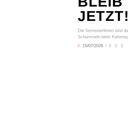
BLEIB
JETZT
Die Semesterferien sind da 
Schummeln beim Kartenspie
15/07/2026