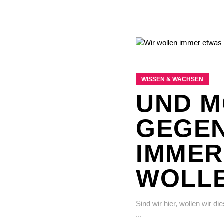
WISSEN & WACHSEN
UND M
EGENT
MMER 
OLL
Sind wir hier, wollen wir d