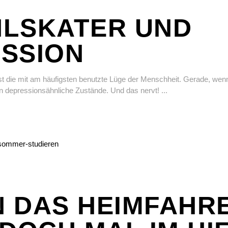
LSKATER UND
SSION
ist die mit am häufigsten benutzte Lüge der Menschheit. Gerade, wen
 in depressionsähnliche Zustände. Und das nervt!
 DAS HEIMFAHR