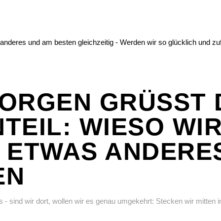
ORGEN GRÜSST D
EIL: WIESO WIR 
ETWAS ANDERES 
EN
ies - sind wir dort, wollen wir es genau umgekehrt: Stecken wir mitte