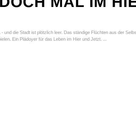
 DOCH MAL IM HI
!
- und die Stadt ist plötzlich leer. Das ständige Flüchten aus der Selbs
len. Ein Plädoyer für das Leben im Hier und Jetzt.