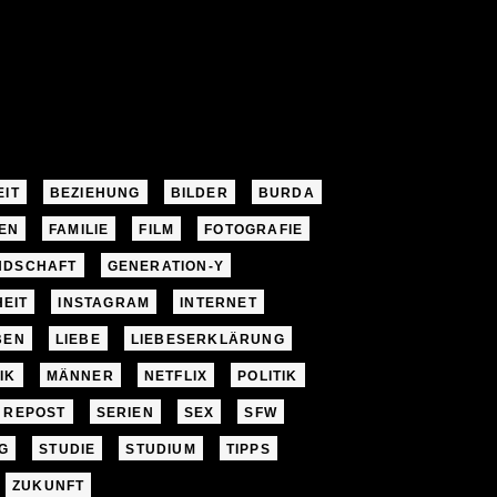
EIT
BEZIEHUNG
BILDER
BURDA
EN
FAMILIE
FILM
FOTOGRAFIE
NDSCHAFT
GENERATION-Y
EIT
INSTAGRAM
INTERNET
BEN
LIEBE
LIEBESERKLÄRUNG
IK
MÄNNER
NETFLIX
POLITIK
REPOST
SERIEN
SEX
SFW
G
STUDIE
STUDIUM
TIPPS
ZUKUNFT