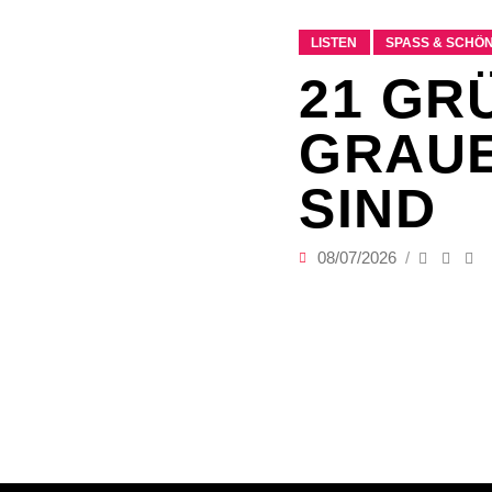
LISTEN
SPASS & SCHÖN
21 GR
GRAU
SIND
08/07/2026