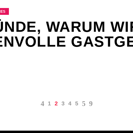
ES
ÜNDE, WARUM WI
ENVOLLE GASTG
1
2
3
4
5