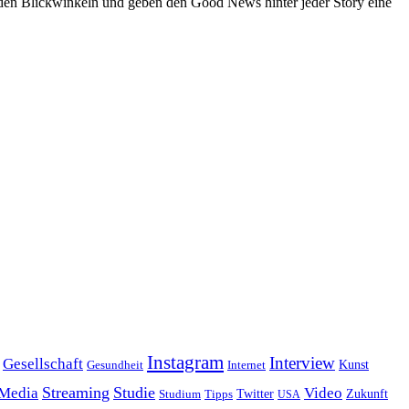
den Blickwinkeln und geben den Good News hinter jeder Story eine
Instagram
Interview
Gesellschaft
Gesundheit
Kunst
Internet
Streaming
Studie
 Media
Video
Twitter
Zukunft
Studium
Tipps
USA