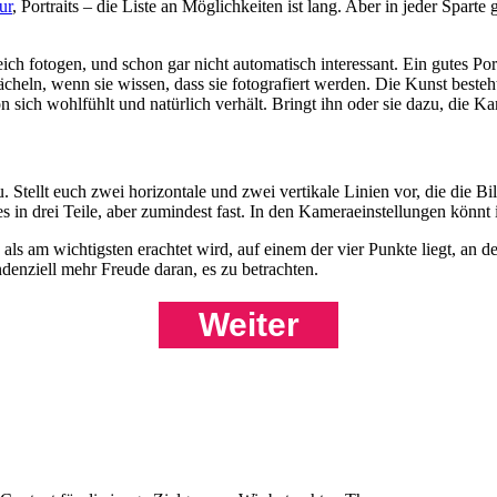
ur
, Portraits – die Liste an Möglichkeiten ist lang. Aber in jeder Spar
gleich fotogen, und schon gar nicht automatisch interessant. Ein gutes P
heln, wenn sie wissen, dass sie fotografiert werden. Die Kunst besteht 
on sich wohlfühlt und natürlich verhält. Bringt ihn oder sie dazu, die K
tellt euch zwei horizontale und zwei vertikale Linien vor, die die Bild
s in drei Teile, aber zumindest fast. In den Kameraeinstellungen könnt
ls am wichtigsten erachtet wird, auf einem der vier Punkte liegt, an de
enziell mehr Freude daran, es zu betrachten.
Weiter