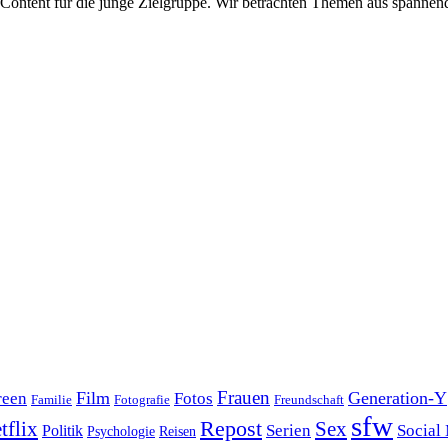
Content für die junge Zielgruppe. Wir betrachten Themen aus spannen
Film
Frauen
Generation-Y
reen
Fotos
Familie
Fotografie
Freundschaft
sfw
Repost
tflix
Sex
Serien
Social
Politik
Reisen
Psychologie