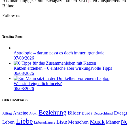
Als unabhängiges Online-Magazin kreiert ZEIT
j
UNG inspirierenden 
Bühne.
Follow us
Trending Posts
Astrologie – darum passt es doch immer irgendwie
07/08/2026
Katzen erziehen – 6 einfache aber wirkungsvolle Tipps
06/08/2026
Was sind eigentlich Incels?
06/08/2026
OUR HASHTAGS
Beziehung
Bilder
Everg
Anzeige
Burda
Alltag
Deutschland
Arbeit
Liebe
Ne
Musik
Liste
Leben
Menschen
Männer
Liebeserklärung