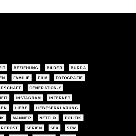
EIT
BEZIEHUNG
BILDER
BURDA
EN
FAMILIE
FILM
FOTOGRAFIE
NDSCHAFT
GENERATION-Y
EIT
INSTAGRAM
INTERNET
BEN
LIEBE
LIEBESERKLÄRUNG
IK
MÄNNER
NETFLIX
POLITIK
REPOST
SERIEN
SEX
SFW