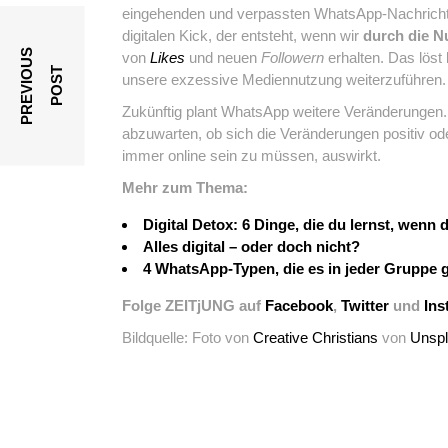
eingehenden und verpassten WhatsApp-Nachricht
digitalen Kick, der entsteht, wenn wir
durch die N
P
R
E
V
I
O
U
S
P
O
S
von
Likes
und neuen
Followern
erhalten. Das löst
T
unsere exzessive Mediennutzung weiterzuführen.
Zukünftig plant WhatsApp weitere Veränderungen. W
abzuwarten, ob sich die Veränderungen positiv o
immer online sein zu müssen, auswirkt.
Mehr zum Thema:
Digital Detox: 6 Dinge, die du lernst, wenn
Alles digital – oder doch nicht?
4 WhatsApp-Typen, die es in jeder Gruppe g
Folge ZEITjUNG auf
Facebook
,
Twitter
und
Ins
Bildquelle: Foto von
Creative Christians
von
Unsp