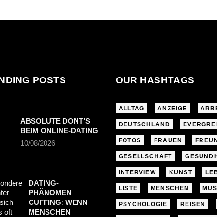
NDING POSTS
OUR HASHTAGS
ALLTAG
ANZEIGE
ARB
ABSOLUTE DONT’S
DEUTSCHLAND
EVERGRE
BEIM ONLINE-DATING
FOTOS
FRAUEN
FREU
10/08/2026
GESELLSCHAFT
GESUNDH
INTERVIEW
KUNST
LE
DATING-
LISTE
MENSCHEN
MUS
PHÄNOMEN
CUFFING: WENN
PSYCHOLOGIE
REISEN
MENSCHEN