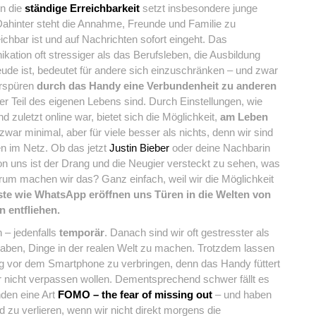
nn die
ständige Erreichbarkeit
setzt insbesondere junge
Dahinter steht die Annahme, Freunde und Familie zu
chbar ist und auf Nachrichten sofort eingeht. Das
kation oft stressiger als das Berufsleben, die Ausbildung
eude ist, bedeutet für andere sich einzuschränken – und zwar
erspüren
durch das Handy eine Verbundenheit zu anderen
ger Teil des eigenen Lebens sind. Durch Einstellungen, wie
zuletzt online war, bietet sich die Möglichkeit,
am Leben
t zwar minimal, aber für viele besser als nichts, denn wir sind
en im Netz. Ob das jetzt
Justin Bieber
oder deine Nachbarin
von uns ist der Drang und die Neugier versteckt zu sehen, was
um machen wir das? Ganz einfach, weil wir die Möglichkeit
e wie WhatsApp eröffnen uns Türen in die Welten von
 entfliehen.
 – jedenfalls
temporär
. Danach sind wir oft gestresster als
 haben, Dinge in der realen Welt zu machen. Trotzdem lassen
g vor dem Smartphone zu verbringen, denn das Handy füttert
r nicht verpassen wollen. Dementsprechend schwer fällt es
nden eine Art
FOMO – the fear of missing out
– und haben
 zu verlieren, wenn wir nicht direkt morgens die