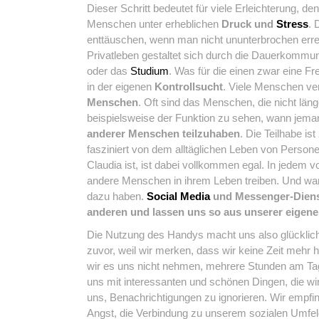
Dieser Schritt bedeutet für viele Erleichterung, de
Menschen unter erheblichen
Druck und
Stress
. 
enttäuschen, wenn man nicht ununterbrochen errei
Privatleben gestaltet sich durch die Dauerkommuni
oder das
Studium
. Was für die einen zwar eine Fr
in der eigenen
Kontrollsucht
. Viele Menschen v
Menschen
. Oft sind das Menschen, die nicht län
beispielsweise der Funktion zu sehen, wann jemand 
anderer Menschen teilzuhaben
. Die Teilhabe is
fasziniert von dem alltäglichen Leben von Person
Claudia ist, ist dabei vollkommen egal. In jedem 
andere Menschen in ihrem Leben treiben. Und war
dazu haben.
Social Media
und Messenger-Dienst
anderen und lassen uns so aus unserer eigenen
Die Nutzung des Handys macht uns also glücklich
zuvor, weil wir merken, dass wir keine Zeit mehr
wir es uns nicht nehmen, mehrere Stunden am Ta
uns mit interessanten und schönen Dingen, die wi
uns, Benachrichtigungen zu ignorieren. Wir empfi
Angst, die Verbindung zu unserem sozialen Umfeld