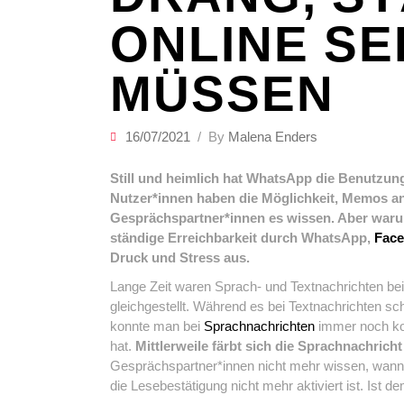
ONLINE SE
MÜSSEN
16/07/2021
By
Malena Enders
Still und heimlich hat WhatsApp die Benutzun
Nutzer*innen haben die Möglichkeit, Memos an
Gesprächspartner*innen es wissen. Aber waru
ständige Erreichbarkeit durch WhatsApp,
Fac
Druck und Stress aus.
Lange Zeit waren Sprach- und Textnachrichten b
gleichgestellt. Während es bei Textnachrichten sch
konnte man bei
Sprachnachrichten
immer noch kon
hat.
Mittlerweile färbt sich die Sprachnachric
Gesprächspartner*innen nicht mehr wissen, wann 
die Lesebestätigung nicht mehr aktiviert ist. Ist d