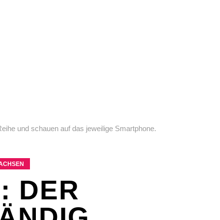
EX
SPASS & SCHÖNES
STUDIUM & JOB
WISSE
EX
SPASS & SCHÖNES
STUDIUM & JOB
WISSE
WACHSEN
: DER
TÄNDIG