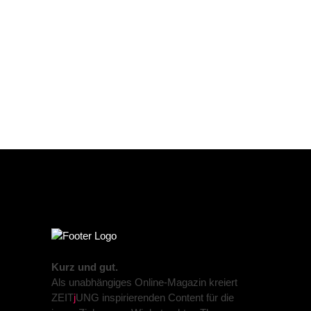
Kurz und gut.
Als unabhängiges Online-Magazin kreiert
ZEIT
j
UNG inspirierenden Content für die