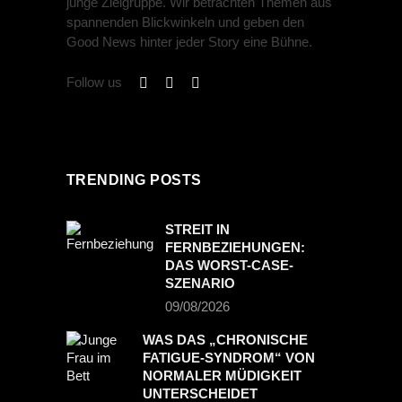
junge Zielgruppe. Wir betrachten Themen aus
spannenden Blickwinkeln und geben den
Good News hinter jeder Story eine Bühne.
Follow us
TRENDING POSTS
STREIT IN
FERNBEZIEHUNGEN:
DAS WORST-CASE-
SZENARIO
09/08/2026
WAS DAS „CHRONISCHE
FATIGUE-SYNDROM“ VON
NORMALER MÜDIGKEIT
UNTERSCHEIDET